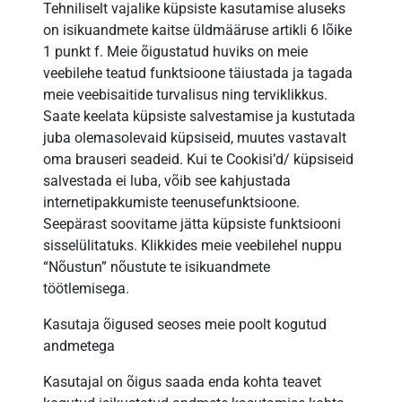
Tehniliselt vajalike küpsiste kasutamise aluseks
on isikuandmete kaitse üldmääruse artikli 6 lõike
1 punkt f. Meie õigustatud huviks on meie
veebilehe teatud funktsioone täiustada ja tagada
meie veebisaitide turvalisus ning terviklikkus.
Saate keelata küpsiste salvestamise ja kustutada
juba olemasolevaid küpsiseid, muutes vastavalt
oma brauseri seadeid. Kui te Cookisi’d/ küpsiseid
salvestada ei luba, võib see kahjustada
internetipakkumiste teenusefunktsioone.
Seepärast soovitame jätta küpsiste funktsiooni
sisselülitatuks. Klikkides meie veebilehel nuppu
“Nõustun” nõustute te isikuandmete
töötlemisega.
Kasutaja õigused seoses meie poolt kogutud
andmetega
Kasutajal on õigus saada enda kohta teavet