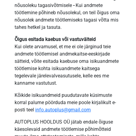
nõusoleku tagasivõtmisele
-
Kui andmete
töötlemine põhineb nõusolekul, on teil õigus oma
nõusolek andmete töötlemiseks tagasi võtta mis
tahes hetkel ja tasuta.
Õigus esitada kaebus
või vastuväiteid
Kui olete arvamusel, et me ei ole järginud teie
andmete töötlemisel andmekaitse-eeskirjade
sätteid, võite esitada kaebuse oma isikuandmete
töötlemise kohta isikuandmete kaitsega
tegelevale järelevalveasutusele, kelle ees me
kanname vastutust.
Kõikide isikuandmeid puudutavate küsimuste
korral palume pöörduda meie poole kirjalikult e-
posti teel
info.autoplus@gmail.com
AUTOPLUS HOOLDUS OÜ jätab endale õiguse
käesolevaid andmete töötlemise põhimõtteid