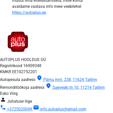
muuta ilma etteteatamiseta, mille kohta
avaldame vastava info meie veebilehel
https://autoplus.ee
.
AUTOPLUS HOOLDUS OÜ
Registrikood
16909348
KMKR
EE102752201
location_on
Autopesula aadress
Pärnu mnt. 238, 11624 Tallinn
location_on
Remonditöökoja aadress
Saeveski tn 10, 11214 Tallinn
Esko Viirg
person
Juhatuse liige
call
mail
+3725020049
info.autoplus@gmail.com