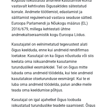
kogutud isikustatud andmete kasutamise kohta
vastavalt kehtivates õigusaktides sätestatud
korrale. Andmete töötlemist, edastamist ja
säilitamist reguleerivad vastava seaduse sätted.
Euroopa Parlamendi ja Nõukogu määrus (EL)
2016/679, millega kehtestati ühtne
andmekaitseraamistik kogu Euroopa Liidus.
Kasutajatel on eelnimetatud tegevustest alati
õigus keelduda, enne kui andmeid rendifirmas
loetakse. Kasutajal on ka õigus nõustuda või siis
keelata oma isikuandmete kasutamine
turunduslikel eesmärkidel. Teil on õigus mitte
lubada oma andmeid töödelda, kui teie andmeid
kasutatakse otseturunduse eesmärgil. Kui te ei
luba oma andmeid töödelda, palun andke meile
teada oma keeldumise põhjus.
Kasutajal on igal ajahetkel õigus loobuda
isikustatud turunduslike teadete saamisest. Õigus