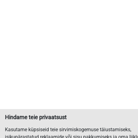
Hindame teie privaatsust
Kasutame küpsiseid teie sirvimiskogemuse täiustamiseks,
isikupärastatud reklaamide või sisu pakkumiseks ja oma liikl