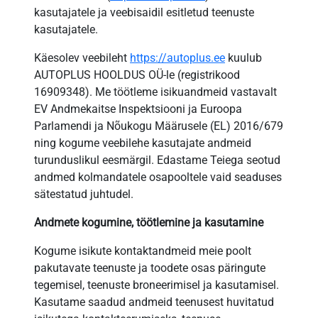
OÜ
kasutajatele ja veebisaidil esitletud teenuste
kasutajatele.
Käesolev veebileht
https://autoplus.ee
kuulub
AUTOPLUS HOOLDUS OÜ-le (registrikood
16909348). Me töötleme isikuandmeid vastavalt
EV Andmekaitse Inspektsiooni ja Euroopa
Parlamendi ja Nõukogu Määrusele (EL) 2016/679
ning kogume veebilehe kasutajate andmeid
turunduslikul eesmärgil. Edastame Teiega seotud
andmed kolmandatele osapooltele vaid seaduses
sätestatud juhtudel.
Andmete kogumine, töötlemine ja kasutamine
Kogume isikute kontaktandmeid meie poolt
pakutavate teenuste ja toodete osas päringute
tegemisel, teenuste broneerimisel ja kasutamisel.
Kasutame saadud andmeid teenusest huvitatud