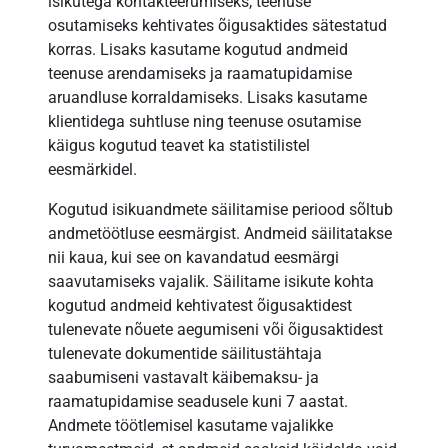
isikutega kontakteerumiseks, teenuse
osutamiseks kehtivates õigusaktides sätestatud
korras. Lisaks kasutame kogutud andmeid
teenuse arendamiseks ja raamatupidamise
aruandluse korraldamiseks. Lisaks kasutame
klientidega suhtluse ning teenuse osutamise
käigus kogutud teavet ka statistilistel
eesmärkidel.
Kogutud isikuandmete säilitamise periood sõltub
andmetöötluse eesmärgist. Andmeid säilitatakse
nii kaua, kui see on kavandatud eesmärgi
saavutamiseks vajalik. Säilitame isikute kohta
kogutud andmeid kehtivatest õigusaktidest
tulenevate nõuete aegumiseni või õigusaktidest
tulenevate dokumentide säilitustähtaja
saabumiseni vastavalt käibemaksu- ja
raamatupidamise seadusele kuni 7 aastat.
Andmete töötlemisel kasutame vajalikke