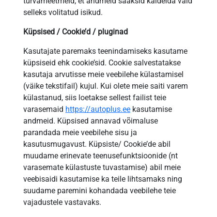
turvameetmeid, et andmeid saaksid käidelda vaid
selleks volitatud isikud.
Küpsised / Cookie’d / pluginad
Kasutajate paremaks teenindamiseks kasutame
küpsiseid ehk cookie’sid. Cookie salvestatakse
kasutaja arvutisse meie veebilehe külastamisel
(väike tekstifail) kujul. Kui olete meie saiti varem
külastanud, siis loetakse sellest failist teie
varasemaid
https://autoplus.ee
kasutamise
andmeid. Küpsised annavad võimaluse
parandada meie veebilehe sisu ja
kasutusmugavust. Küpsiste/ Cookie’de abil
muudame erinevate teenusefunktsioonide (nt
varasemate külastuste tuvastamise) abil meie
veebisaidi kasutamise ka teile lihtsamaks ning
suudame paremini kohandada veebilehe teie
vajadustele vastavaks.