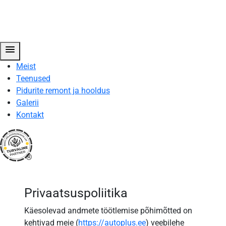
menu
Meist
Teenused
Pidurite remont ja hooldus
Galerii
Kontakt
®
Privaatsustingimused
-
Privaatsuspoliitika
AUTOPLUS
Käesolevad andmete töötlemise põhimõtted on
HOOLDUS
kehtivad meie (
https://autoplus.ee
) veebilehe